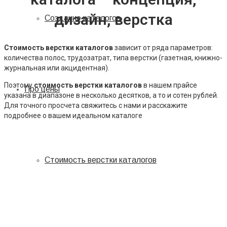
дизайн, верстка
Создание каталогов
Стоимость верстки каталогов
зависит от ряда параметров:
количества полос, трудозатрат, типа верстки (газетная, книжно-
журнальная или акцидентная).
Поэтому
стоимость верстки каталогов
в нашем прайсе
Про цены
указана в диапазоне в несколько десятков, а то и сотен рублей.
Для точного просчета свяжитесь с нами и расскажите
подробнее о вашем идеальном каталоге
Стоимость верстки каталогов