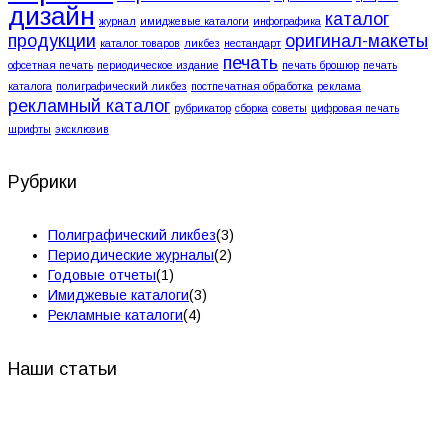
дизайн
каталог
журнал
имиджевые каталоги
инфографика
продукции
оригинал-макеты
каталог товаров
ликбез
нестандарт
печать
офсетная печать
периодическое издание
печать брошюр
печать
каталога
полиграфический ликбез
постпечатная обработка
реклама
рекламный каталог
рубрикатор
сборка
советы
цифровая печать
шрифты
эксклюзив
Рубрики
Полиграфический ликбез
(3)
Периодические журналы
(2)
Годовые отчеты
(1)
Имиджевые каталоги
(3)
Рекламные каталоги
(4)
Наши статьи