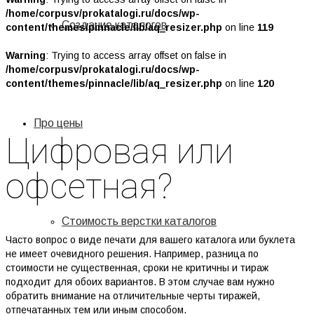
/home/corpusv/prokatalogi.ru/docs/wp-
Создание каталогов
content/themes/pinnacle/lib/aq_resizer.php
on line
119
Warning
: Trying to access array offset on false in
/home/corpusv/prokatalogi.ru/docs/wp-
content/themes/pinnacle/lib/aq_resizer.php
on line
120
Про цены
Цифровая или
офсетная?
Стоимость верстки каталогов
Часто вопрос о виде печати для вашего каталога или буклета
не имеет очевидного решения. Например, разница по
стоимости не существенная, сроки не критичны и тираж
подходит для обоих вариантов. В этом случае вам нужно
обратить внимание на отличительные черты тиражей,
отпечатанных тем или иным способом.