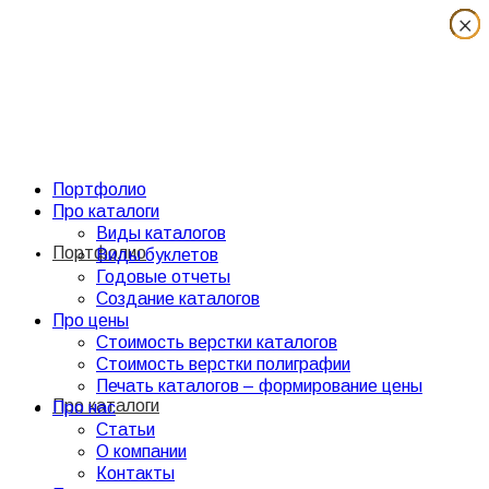
×
×
×
×
×
×
×
×
Портфолио
Про каталоги
Виды каталогов
Портфолио
Виды буклетов
Годовые отчеты
Создание каталогов
Про цены
Стоимость верстки каталогов
Стоимость верстки полиграфии
Печать каталогов – формирование цены
Про каталоги
Про нас
Статьи
О компании
Контакты