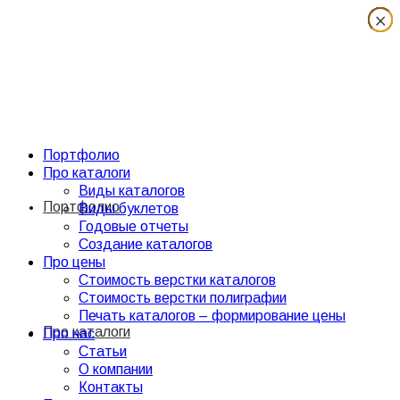
×
×
×
×
×
×
×
×
Портфолио
Про каталоги
Виды каталогов
Портфолио
Виды буклетов
Годовые отчеты
Создание каталогов
Про цены
Стоимость верстки каталогов
Стоимость верстки полиграфии
Печать каталогов – формирование цены
Про каталоги
Про нас
Статьи
О компании
Контакты