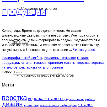
продукции
Создание каталогов
Конец года. Время подведения итогов. Но самые
дальновидные уже мыслями в новом году. Уже пора строить
планы, ставить цели и формировать задачи. Задумываться о
Про цены
«начале новой жизни». И если сам человек может начать эту
новую жизнь с 1 января, то для компании …
Читать далее
Полиграфический ликбез
,
Рекламные каталоги
каталог
продукции
,
каталог товаров
,
оригинал-макеты
,
верстка
,
верстка
каталогов
,
рекламный каталог
,
советы
Поиск:
Стоимость верстки каталогов
Метки
верстка
верстка каталогов
годовые отчеты
графика
дизайн
каталог
журнал
имиджевые каталоги
инфографика