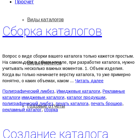
Просчет
Виды каталогов
Сборка каталогов
Вопрос о виде сборки вашего каталога только кажется простым.
На самом деле в самом начале, при разработке каталога, нужно
Виды буклетов
учитывать несколько важных моментов. 1. Объем изделия.
Когда вы только начинаете верстку каталога, то уже примерно
понятно, о каких объемах, каком …
Читать далее
Полиграфический ликбез
,
Имиджевые каталоги
,
Рекламные
каталоги
имиджевые каталоги
,
каталог продукции
,
полиграфический ликбез
,
печать каталога
,
печать брошюр
,
Годовые отчеты
рекламный каталог
,
сборка
Создание каталога