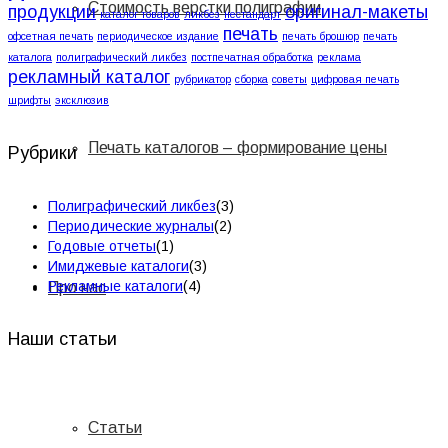
Стоимость верстки полиграфии
продукции
оригинал-макеты
каталог товаров
ликбез
нестандарт
печать
офсетная печать
периодическое издание
печать брошюр
печать
каталога
полиграфический ликбез
постпечатная обработка
реклама
рекламный каталог
рубрикатор
сборка
советы
цифровая печать
шрифты
эксклюзив
Печать каталогов – формирование цены
Рубрики
Полиграфический ликбез
(3)
Периодические журналы
(2)
Годовые отчеты
(1)
Имиджевые каталоги
(3)
Рекламные каталоги
(4)
Про нас
Наши статьи
Статьи