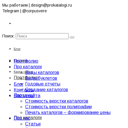
Мы работаем | design@prokatalogi.ru
Telegram | @corpusvere
Поиск:
Блог
Контакты
Портфолио
Про каталоги
Карта сайта
Виды каталогов
Портфолио
Виды буклетов
Годовые отчеты
Блог
Создание каталогов
Контакты
Про цены
Карта сайта
Стоимость верстки каталогов
Стоимость верстки полиграфии
Печать каталогов – формирование цены
Про каталоги
Про нас
Статьи