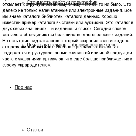
Стоимость верстки полиграфии
отсылает к структурированному списку чего бы то ни было. Это
далеко не только напечатанные или электронные издания. Все
мы знаем каталоги библиотек, каталоги данных. Хорошо
известен пример каталога выставки или аукциона. Это каталог в
двух своих значениях – и издание, и список. Сегодня словом
«каталог» объединяются большинство многополосных изданий.
Но есть один вид каталогов, который сохранил свео исходное –
Печать каталогов – формирование цены
это
рекламный каталог
. Именно в рекламных каталогах
содержатся структурированные списки той или иной продукции,
часто с указаниями артикулов, что еще больше приближает их к
своему «прародителю».
Про нас
Статьи