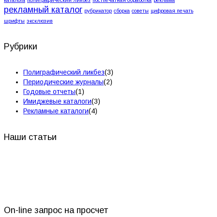
каталога
полиграфический ликбез
постпечатная обработка
реклама
рекламный каталог
рубрикатор
сборка
советы
цифровая печать
шрифты
эксклюзив
Рубрики
Полиграфический ликбез
(3)
Периодические журналы
(2)
Годовые отчеты
(1)
Имиджевые каталоги
(3)
Рекламные каталоги
(4)
Наши статьи
On-line запрос на просчет