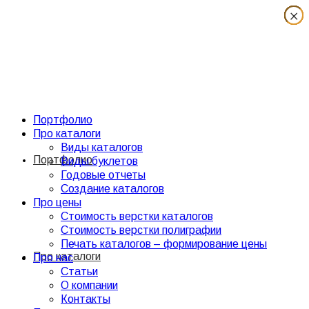
×
×
×
×
×
×
×
×
Портфолио
Про каталоги
Виды каталогов
Портфолио
Виды буклетов
Годовые отчеты
Создание каталогов
Про цены
Стоимость верстки каталогов
Стоимость верстки полиграфии
Печать каталогов – формирование цены
Про каталоги
Про нас
Статьи
О компании
Контакты