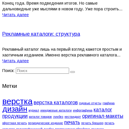
Конец года. Время подведения итогов. Но самые
дальновидные уже мыслями в новом году. Уже пора строить...
Читать далее
Рекламные каталоги: структура
Рекламный каталог лишь на первый взгляд кажется простым и
хаотичным изданием. Именно верстка рекламного каталога...
Читать далее
Поиск:
Метки
верстка
верстка каталогов
годовые отчеты
графика
дизайн
каталог
журнал
имиджевые каталоги
инфографика
продукции
оригинал-макеты
каталог товаров
ликбез
нестандарт
печать
офсетная печать
периодическое издание
печать брошюр
печать