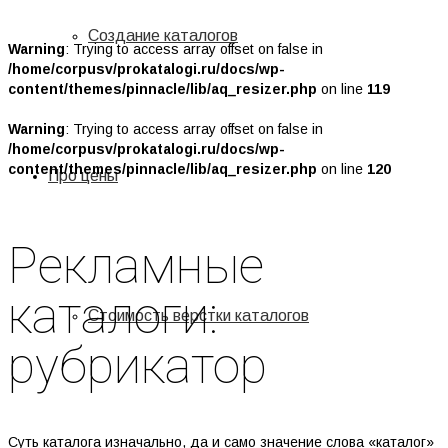
Создание каталогов
Warning
: Trying to access array offset on false in
/home/corpusv/prokatalogi.ru/docs/wp-
content/themes/pinnacle/lib/aq_resizer.php
on line
119
Warning
: Trying to access array offset on false in
/home/corpusv/prokatalogi.ru/docs/wp-
content/themes/pinnacle/lib/aq_resizer.php
on line
120
Про цены
Рекламные
каталоги:
Стоимость верстки каталогов
рубрикатор
Суть каталога изначально, да и само значение слова «каталог»